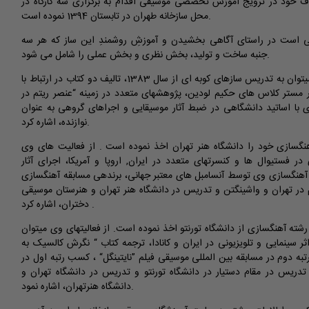
اف خود در ترویج آموزش تخصصی موسیقی اقدام به برگزاری سه کارگاه در
محل سازخانه طهران در تابستان 1394 نموده است.
اشی است در راستای آگاهی بخشیدن و آموزشِ روشمندِ این ساز که هر سه
جنبه ساخت و تولید، بخش نظری و بخش عملی را شامل می شود.
از فعالیتهای محمدرضا رئیسی میتوان به تدریس سازهای کوبه ای از سال 1383، تالیف دو کتاب در ارتباط با
ر مستر کلاس های حکیم لودین، پژوهشهای متعدد در زمینه “عنصر ریتم در
 با اساتید دانشگاهی در ضبط آثار موسیقایی و اجراهای گروهی به عنوان
نوازنده، اشاره کرد.
هنگسازی خود را دانشگاه هنر تهران اخذ نموده است . از فعالیت های وی
 در فستیوال ها و کنسرتهای متعدد در ایران, اروپا و آمریکا، اجرای آثار
آهنگسازی وی توسط آنسامبل های معتبر جهانی، برندهی مسابقه آهنگسازی Black House Collective در
وم در تهران و واشینگتن و تدریس در دانشگاه هنر تهران و هنرستان موسیقی
دختران، اشاره کرد .
رشته آهنگسازی از دانشگاه تورنتو اخذ نموده است. از فعالیتهای وی میتوان
 آهنگسازی برای بیش از 10 اثر سینمایی و تلویزیونی در ایران و کانادا، ترجمه کتاب “ نگرش کالسیک به
به دوم در مسابقه بین المللی موسیقی فیلم ”نایتینگل“ ، کسب رتبه اول در
، تدریس در مقام دستیار در دانشگاه تورنتو و تدریس در دانشگاه تهران و
دانشگاه هنرتهران، اشاره نمود.