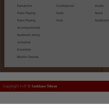
Kamanche
Counterpoint
studio
Piano Playing
Violin
News
Piano Playing
Viola
Sazkhane’s
Accompaniment
Sazkhne’s string
orchestra
Ensemble
Master Classes
Copyright 2014 ©
Sazkhane Tehran