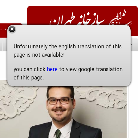
فارسی
English
 آموزشگاه
دانستنی ها
درباره ما
جستجو در سازخانه
اخبار و فراخوانها
کنسرت موسیقی دستگاهی گروه بحر نور
کنسرت موسیقی دستگاهی گروه بحر نور
در سه ماه نخست سال، 56 مجوز برای
آلبوم‌های موسیقی صادر شد از مجوز
محمدرضا شجریان تا مجید درخشانی
اختصاصی «موسیقی ما»؛ غزلی از
محمدعلی چاوشی برای شهریار آواز ایران تا