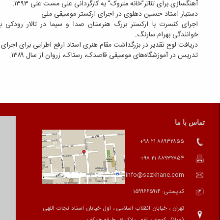
قبل
صفحه 1
بعد
اسماعیل تهرانی و
۱۳۹۱.
دروس آهنگسازی
ویلنسل
با ما
زبان تخصصی
کنترباس
 ما
سلفژ و تربیت شنوائی
کمانچه
 های آموزشی
هارمونی
نوازندگی پیانو
یو
فرم
آکومپانیمان
 تمرین
کنترپوان
ارکستر زهی آموزشگاه
ویلن
هم نوازی (آنسامبل)