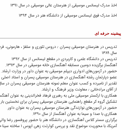
کنسرتها
کنسرت گروه مقام
گفتاگوی
دو سالانه آهنگسازی احمد پژمان
م، ارکستراسيون و کنترپوان از
کنسرت موسیقی گروه بحر نور
کنسرت گروه مقام به تهیه کنندگی سازخانه
طهران با موفقیت برگزار شد
.
لینکهای مرتبط
ز نامبرده و کسب عنوان معلم نمونه هنرستان موسيقی پسران در سال ۱۳۹۳ و دريافت لوح سپاس
اکسیر نوین
سامانه 84200
هنرآنلاین
ایران کنسرت
دانشگاه کارنگی ملن
نشریه sol.ir