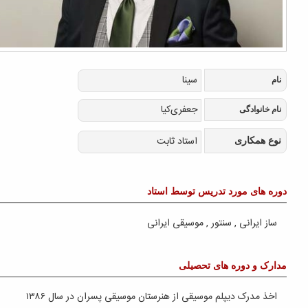
بر تنِ عزيزت، حرزِ امان بپوشد
پس از ده سال و در همکاری مجدد با
«احسان علیخانی» و «روزبه بمانی» صورت
گرفت؛ بازگشت «محسن یگانه» به ماه
عسل و تلویزیون با قطعه «هرچی تو
بخوای»
قبل
صفحه 1
بعد
دوره های آموزشی
دوره آموزشی آهنگسازی موسیقی فیلم -
امین هنرمند
کارگاه آموزشی ساز کاخن - محمدرضا
رییسی
دوره آموزشی موسیقی ایرانی , ساز ایرانی
, تنبک , دف - محمدرضا رییسی
دوره آموزشی پیانو , موسیقی کلاسیک ,
ساز کلاسیک -
دوره آموزشی آواز ایرانی , موسیقی ایرانی
-
قبل
صفحه 1
بعد