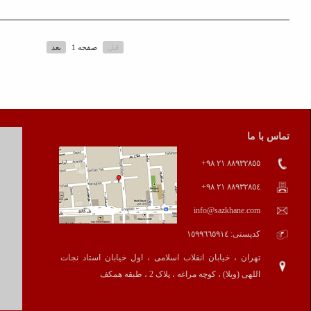
نشریه sol.ir
ادامه »
قبل
صفحه 1
بعد
دروس آهنگسازی
ویلنسل
با ما
زبان تخصصی
کنترباس
ه ما
سلفژ و تربیت شنوائی
کمانچه
 های آموزشی
هارمونی
نوازندگی پیانو
یو
فرم
آکومپانیمان
 تمرین
کنترپوان
ارکستر زهی آموزشگاه
ویلن
هم نوازی (آنسامبل)
نات آموزشگاه
ویولا (ویلن آلتو)
کارگاه های آموزشی