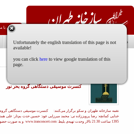
فارسی
English
 آموزشگاه
دانستنی ها
درباره ما
جستجو در سازخانه
اخبار و فراخوانها
کنسرت موسیقی دستگاهی گروه بحر
نور
کنسرت موسیقی دستگاهی گروه بحر
نور
 بهروز همتی آواز: علی
در سه ماه نخست سال، 56 مجوز برای
خدایی کمانچه: رضا پرویززاده نی: محمد میرزایی عود: حسین حدت بم‌تار: علی همتی تنبک: حسین همتی 6 شهریورماه
آلبوم‌های موسیقی صادر شد از مجوز
محمدرضا شجریان تا مجید درخشانی
ادامه »
اختصاصی «موسیقی ما»؛ غزلی از