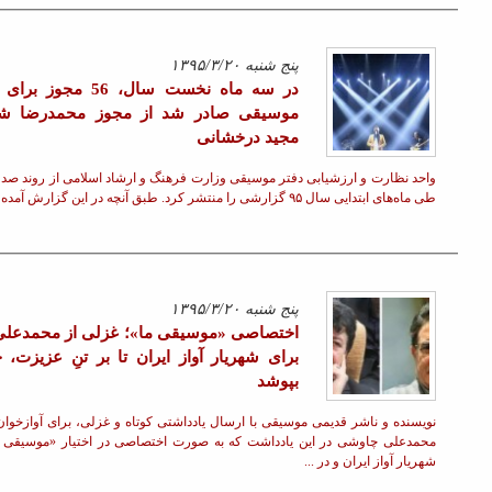
محمدعلی چاوشی برای شهریار آواز
ایران تا بر تنِ عزيزت، حرزِ امان بپوشد
پس از ده سال و در همکاری مجدد با
«احسان علیخانی» و «روزبه بمانی»
های
صورت گرفت؛ بازگشت «محسن یگانه»
ا
به ماه عسل و تلویزیون با قطعه «هرچی
تو بخوای»
قبل
صفحه 1
بعد
م‌ها و اجراهای صحنه‌ای
ادامه »
دوره های آموزشی
دوره آموزشی آهنگسازی موسیقی فیلم -
امین هنرمند
ی
کارگاه آموزشی ساز کاخن - محمدرضا
رییسی
ن
دوره آموزشی موسیقی ایرانی , ساز
ایرانی , تنبک , دف - محمدرضا رییسی
دوره آموزشی پیانو , موسیقی کلاسیک ,
یران آرزوی سلامتی کرد.
ساز کلاسیک -
رفته، آورده است: برای
دوره آموزشی آواز ایرانی , موسیقی
ایرانی -