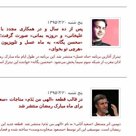
ادامه »
قبل
صفحه 1
بعد
کنسرتها
ن
ت
کنسرت گروه مقام
ه
گفتاگوی
دو سالانه آهنگسازی احمد پژمان
تیتراژ آغازین برنامه «ماه عسل» منتشر شد. این برنامه در طول ایام ماه مبارک رمضان هر شب از ساعت 19 تا لحظه
کنسرت موسیقی گروه بحر نور
ست پرونده ...
کنسرت گروه مقام به تهیه کنندگی
ادامه »
سازخانه طهران با موفقیت برگزار شد
لینکهای مرتبط
»
اکسیر نوین
سامانه 84200
هنرآنلاین
ک مناجات ویژه ماه مبارک
ایران کنسرت
ال و هوای این ماه ...