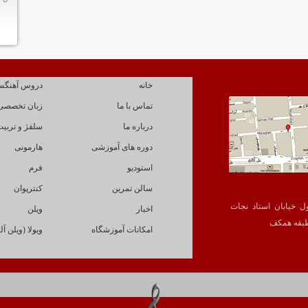
خانه
دروس آهنگس
تماس با ما
زبان تخصصی
درباره ما
سلفژ و تربیت
دوره های آموزشی
هارمونی
استودیو
فرم
سالن تمرین
کنترپوان
ول خیابان استاد نجات
اخبار
ویلن
امکانات آموزشگاه
ویولا (ویلن آلت