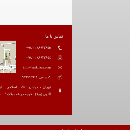
تماس با ما
٨٨٩٣٢٨٥٥ ٢١ ٩٨+
٨٨٩٣٢٨٥٤ ٢١ ٩٨+
info@sazkhane.com
کدپستی: ١٥٩٩٦٦٥٩١٤
تهران ، خیابان انقلاب اسلامی ، ا
اللهی (ویلا) ، کوچه مراغه ، پلاک 2 ، طبقه همکف