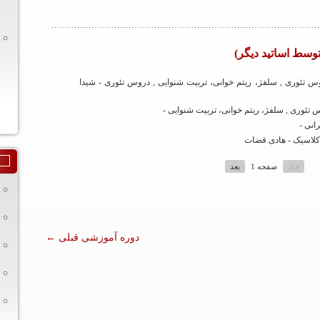
وسط اساتید دیگر)
 تئوری , سلفژ، ریتم خوانی، تربیت شنوایی , دروس تئوری - شیدا
ئوری , سلفژ، ریتم خوانی، تربیت شنوایی -
انی -
کلاسیک - هادی قضات
قبل
صفحه 1
بعد
دوره آموزشی قبلی
←