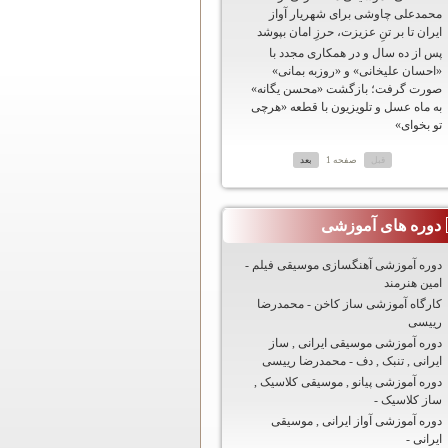
محمدعلی چاوشی برای شهریار آواز
ایران تا بر تنِ عزيزت، حرزِ امان بپوشد
پس از ده سال و در همکاری مجدد با
«احسان علیخانی» و «روزبه بمانی»
صورت گرفت؛ بازگشت «محسن یگانه»
به ماه عسل و تلویزیون با قطعه «هرچی
تو بخوای»
قبل
صفحه 1
بعد
دوره های آموزشی
دوره آموزشی آهنگسازی موسیقی فیلم -
امین هنرمند
کارگاه آموزشی ساز کاخن - محمدرضا
رییسی
دوره آموزشی موسیقی ایرانی , ساز
ایرانی , تنبک , دف - محمدرضا رییسی
دوره آموزشی پیانو , موسیقی کلاسیک ,
ساز کلاسیک -
دوره آموزشی آواز ایرانی , موسیقی
ایرانی -