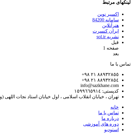
لینکهای مرتبط
اکسیر نوین
سامانه 84200
هنرآنلاین
ایران کنسرت
نشریه sol.ir
قبل
صفحه 1
بعد
تماس با ما
٨٨٩٣٢٨٥٥ ٢١ ٩٨+
٨٨٩٣٢٨٥٤ ٢١ ٩٨+
info@sazkhane.com
کدپستی: ١٥٩٩٦٦٥٩١٤
تهران ، خیابان انقلاب اسلامی ، اول خیابان استاد نجات اللهی (ویلا) ، کوچه
خانه
تماس با ما
درباره ما
دوره های آموزشی
استودیو