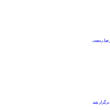
درضا رییسی
برگزار شد