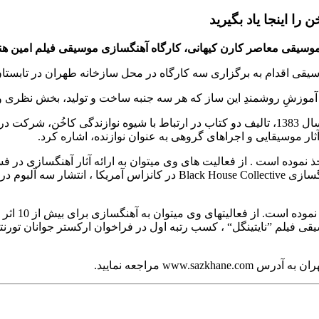
ا اینجا یاد بگیرید
سیقی معاصر کارن کیهانی، کارگاه آهنگسازی موسیقی فیلم امین هنرمن
 به برگزاری سه کارگاه در محل سازخانه طهران در تابستان 1394 نموده است
 آموزشِ روشمندِ این ساز که هر سه جنبه ساخت و تولید، بخش نظری
از فعالیتهای محمدرضا رئیسی میتوان به تدریس سازهای کوبه ای از سال 1383، تالیف دو کتاب در 
ثار موسیقایی و اجراهای گروهی به عنوان نوازنده، اشاره کرد.
موده است . از فعالیت های وی میتوان به ارائه آثار آهنگسازی در فستیو
آهنگسازی وی توسط آنسامبل های معتبر جهانی، برندهی مسابقه آهنگسازی ective
امین هنرمند
قی فیلم ”نایتینگل“ ، کسب رتبه اول در فراخوان ارکستر جوانان تورنتو
ww مراجعه نمایید.