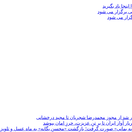
نجا یاد بگیرید
ی برگزار می شود
گزار می شود
واز ایران تا بر تنِ عزيزت، حرزِ امان بپوشد
زبه بمانی» صورت گرفت؛ بازگشت «محسن یگانه» به ماه عسل و تلویزی