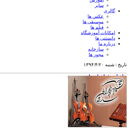
سایر
گالری
عکس ها
موسیقی ها
فیلم ها
امکانات آموزشگاه
دانستنی ها
درباره ما
سازخانه
مجوز ها
تاریخ :
شنبه ۱۳۹۴/۴/۲۰
»
اخبار
»
فراخوان ها