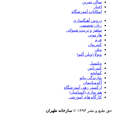
سالن تمرین
اخبار
امکانات آموزشگاه
دروس آهنگسازی
زبان تخصصی
سلفژ و تربیت شنوائی
هارمونی
فرم
کنترپوان
ویلن
ویولا (ویلن آلتو)
ویلنسل
کنترباس
کمانچه
نوازندگی پیانو
آکومپانیمان
ارکستر زهی آموزشگاه
هم نوازی (آنسامبل)
کارگاه های آموزشی
حق طبع و نشر ۱۳۹۳ ©
سازخانه طهران