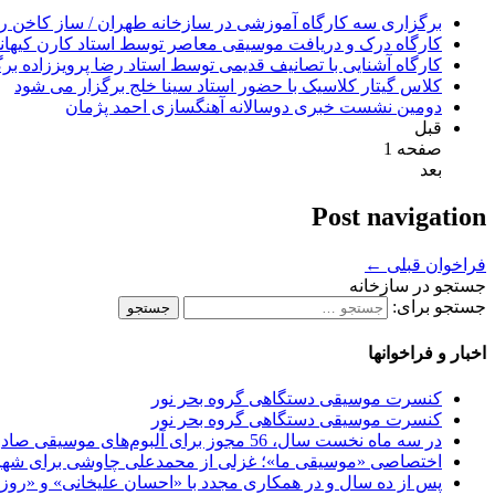
برگزاری سه کارگاه آموزشی در سازخانه طهران / ساز كاخن را ای
کارگاه درک و دریافت موسیقی معاصر توسط استاد کارن کیهان
کارگاه آشنایی با تصانیف قدیمی توسط استاد رضا پرویززاده بر
کلاس گیتار کلاسیک با حضور استاد سینا خلج برگزار می شود
دومین نشست خبری دوسالانه آهنگسازی احمد پژمان
قبل
صفحه 1
بعد
Post navigation
فراخوان قبلی
←
جستجو در سازخانه
جستجو برای:
اخبار و فراخوانها
کنسرت موسیقی دستگاهی گروه بحر نور
کنسرت موسیقی دستگاهی گروه بحر نور
در سه ماه نخست سال، 56 مجوز برای آلبوم‌های موسیقی صادر شد از مجوز محمدرضا شجریان تا مجید درخشانی
اختصاصی «موسیقی ما»؛ غزلی از محمدعلی چاوشی برای شهریار آ
پس از ده سال و در همکاری مجدد با «احسان علیخانی» و «رو