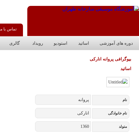
فارسی
English
 آموزشگاه
دانستنی ها
درباره ما
جستجو در سازخانه
اخبار و فراخوانها
کنسرت موسیقی دستگاهی گروه بحر
نور
کنسرت موسیقی دستگاهی گروه بحر
نور
در سه ماه نخست سال، 56 مجوز برای
آلبوم‌های موسیقی صادر شد از مجوز
محمدرضا شجریان تا مجید درخشانی
اختصاصی «موسیقی ما»؛ غزلی از