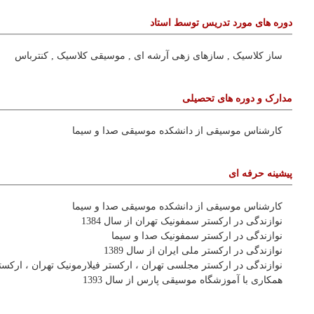
محمدعلی چاوشی برای شهریار آواز
ایران تا بر تنِ عزيزت، حرزِ امان بپوشد
پس از ده سال و در همکاری مجدد با
«احسان علیخانی» و «روزبه بمانی»
صورت گرفت؛ بازگشت «محسن یگانه»
به ماه عسل و تلویزیون با قطعه «هرچی
تو بخوای»
قبل
صفحه 1
بعد
دوره های آموزشی
دوره آموزشی آهنگسازی موسیقی فیلم -
امین هنرمند
کارگاه آموزشی ساز کاخن - محمدرضا
رییسی
دوره آموزشی موسیقی ایرانی , ساز
ایرانی , تنبک , دف - محمدرضا رییسی
نیک فرهنگی تهران
دوره آموزشی پیانو , موسیقی کلاسیک ,
ساز کلاسیک -
دوره آموزشی آواز ایرانی , موسیقی
ایرانی -