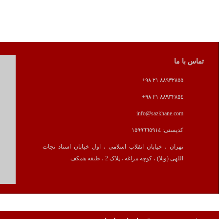
نشریه sol.ir
قبل
صفحه 1
بعد
دروس آهنگسازی
ویلنسل
با ما
زبان تخصصی
کنترباس
ه ما
سلفژ و تربیت شنوائی
کمانچه
 های آموزشی
هارمونی
نوازندگی پیانو
یو
فرم
آکومپانیمان
 تمرین
کنترپوان
ارکستر زهی آموزشگاه
ویلن
هم نوازی (آنسامبل)
نات آموزشگاه
ویولا (ویلن آلتو)
کارگاه های آموزشی