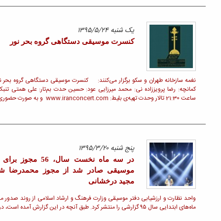
بر تنِ عزيزت، حرزِ امان بپوشد
پس از ده سال و در همکاری مجدد با
«احسان علیخانی» و «روزبه بمانی» صورت
گرفت؛ بازگشت «محسن یگانه» به ماه
عسل و تلویزیون با قطعه «هرچی تو
بخوای»
قبل
صفحه 1
بعد
وز همتی آواز: علی خدایی
کمانچه: رضا پرویززاده نی: محمد میرزایی عود: حسین حدت بم‌تار: علی همتی تنبک: حسین همتی 6 شهریورماه 1395
دوره های آموزشی
ادامه »
دوره آموزشی آهنگسازی موسیقی فیلم -
امین هنرمند
کارگاه آموزشی ساز کاخن - محمدرضا
رییسی
دوره آموزشی موسیقی ایرانی , ساز ایرانی
, تنبک , دف - محمدرضا رییسی
های
دوره آموزشی پیانو , موسیقی کلاسیک ,
ا
ساز کلاسیک -
دوره آموزشی آواز ایرانی , موسیقی ایرانی
-
ها و اجراهای صحنه‌ای طی
قبل
صفحه 1
بعد