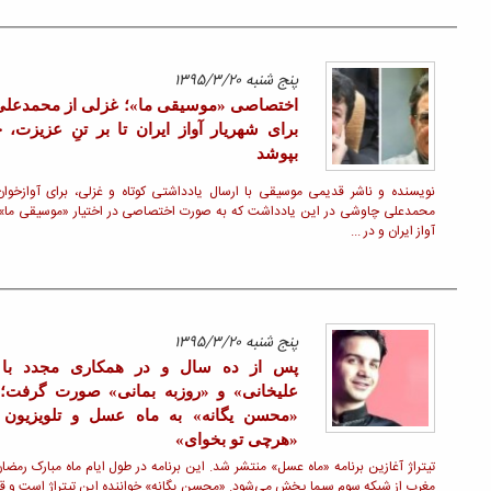
ادامه »
کنسرتها
کنسرت گروه مقام
ی
گفتاگوی
ن
دو سالانه آهنگسازی احمد پژمان
کنسرت موسیقی گروه بحر نور
یران آرزوی سلامتی کرد.
کنسرت گروه مقام به تهیه کنندگی سازخانه
آورده است: برای شهریار
طهران با موفقیت برگزار شد
ادامه »
لینکهای مرتبط
اکسیر نوین
سامانه 84200
ن
ت
هنرآنلاین
ه
ایران کنسرت
نشریه sol.ir
تیتراژ آغازین برنامه «ماه عسل» منتشر شد. این برنامه در طول ایام ماه مبارک رمضان هر شب از ساعت 19 تا لحظه اذان
ده ...