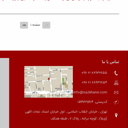
قبل
صفحه 1
بعد
ادامه »
دروس آهنگسازی
ویلنسل
با ما
زبان تخصصی
کنترباس
 ما
سلفژ و تربیت شنوائی
کمانچه
 های آموزشی
هارمونی
نوازندگی پیانو
یو
فرم
آکومپانیمان
 تمرین
کنترپوان
ارکستر زهی آموزشگاه
ویلن
هم نوازی (آنسامبل)
ات آموزشگاه
ویولا (ویلن آلتو)
کارگاه های آموزشی