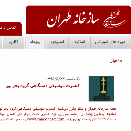
فارسی
English
 آموزشگاه
دانستنی ها
درباره ما
جستجو در سازخانه
اخبار و فراخوانها
کنسرت موسیقی دستگاهی گروه بحر نور
کنسرت موسیقی دستگاهی گروه بحر نور
در سه ماه نخست سال، 56 مجوز برای
وز همتی آواز: علی خدایی
آلبوم‌های موسیقی صادر شد از مجوز
کمانچه: رضا پرویززاده نی: محمد میرزایی عود: حسین حدت بم‌تار: علی همتی تنبک: حسین همتی 6 شهریورماه 1395
محمدرضا شجریان تا مجید درخشانی
اختصاصی «موسیقی ما»؛ غزلی از
محمدعلی چاوشی برای شهریار آواز ایران تا
ادامه »