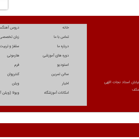
خانه
دروس آهنگس
تماس با ما
زبان تخصصی
درباره ما
سلفژ و تربیت
دوره های آموزشی
هارمونی
استودیو
فرم
سالن تمرین
کنترپوان
یابان استاد نجات اللهی
اخبار
ویلن
امکانات آموزشگاه
ویولا (ویلن آل