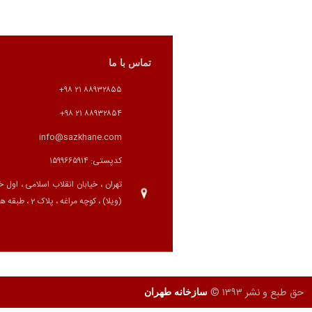
تماس با ما
٨٨٩٣٢٨٥٥ ٢١ ٩٨+
٨٨٩٣٢٨٥٤ ٢١ ٩٨+
info@sazkhane.com
کدپستی: ١٥٩٩٦٦٥٩١٤
تهران ، خیابان انقلاب اسلامی ، اول خ
(ویلا) ، کوچه مراغه ، پلاک 2 ، طبقه همکف
حق طبع و نشر ۱۳۹۳ ©
سازخانه طهران