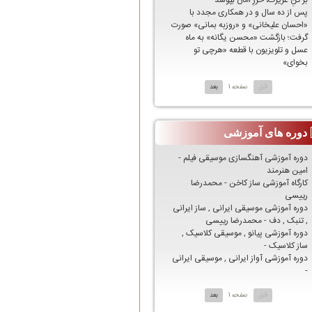
بر تنِ عزيزت، حرزِ امان بپوشد
پس از ده سال و در همکاری مجدد با
«احسان علیخانی» و «روزبه بمانی» صورت
گرفت؛ بازگشت «محسن یگانه» به ماه
عسل و تلویزیون با قطعه «هرچی تو
بخوای»
قبل
صفحه 1
بعد
دوره های آموزشی
دوره آموزشی آهنگسازی موسیقی فیلم -
امین هنرمند
کارگاه آموزشی ساز کاخن - محمدرضا
رییسی
دوره آموزشی موسیقی ایرانی , ساز ایرانی
, تنبک , دف - محمدرضا رییسی
دوره آموزشی پیانو , موسیقی کلاسیک ,
ساز کلاسیک -
دوره آموزشی آواز ایرانی , موسیقی ایرانی
-
قبل
صفحه 1
بعد