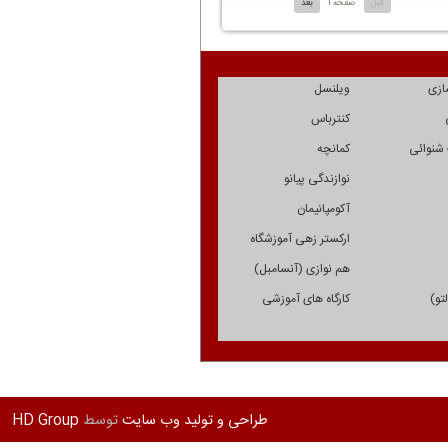
قبل
صفحه 1
بعد
ازی
ویلنسل
کنترباس
 شنوائی
کمانچه
نوازندگی پیانو
آکومپانیمان
ارکستر زهی آموزشگاه
هم نوازی (آنسامبل)
تو)
کارگاه های آموزشی
طراحی و تولید وب سایت
توسط
HD Group