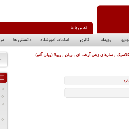
تماس با ما
ودیو
رویداد
گالری
امکانات آموزشگاه
دانستنی ها
درب
سیک , سازهای زهی آرشه ای , ویلن , ویولا (ویلن آلتو)
ج
نی